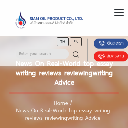
TH
EN
ติดต่อเรา
สมัครงาน
News On Real-World top essay
writing reviews reviewingwriting
Advice
Home
/
News On Real-World top essay writing
reviews reviewingwriting Advice