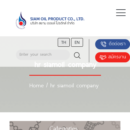
TH
EN
ติดต่อเรา
สมัครงาน
hr siamoil company
Home
/
hr siamoil company
Categories